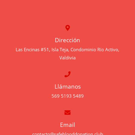
l
*
Dirección
Las Encinas #51, Isla Teja, Condominio Río Activo,
Valdivia
Llámanos
569 5193 5489
Email
contacto@safeblooddonation.club